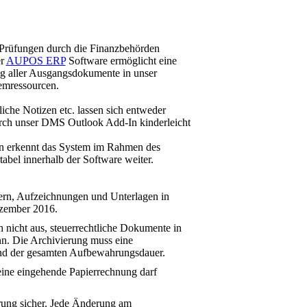
e Prüfungen durch die Finanzbehörden
er
AUPOS ERP
Software ermöglicht eine
ng aller Ausgangsdokumente in unser
mressourcen.
iche Notizen etc. lassen sich entweder
urch unser DMS Outlook Add-In kinderleicht
 erkennt das System im Rahmen des
tabel innerhalb der Software weiter.
rn, Aufzeichnungen und Unterlagen in
zember 2016.
h nicht aus, steuerrechtliche Dokumente in
nn. Die Archivierung muss eine
rend der gesamten Aufbewahrungsdauer.
 eine eingehende Papierrechnung darf
rung sicher. Jede Änderung am