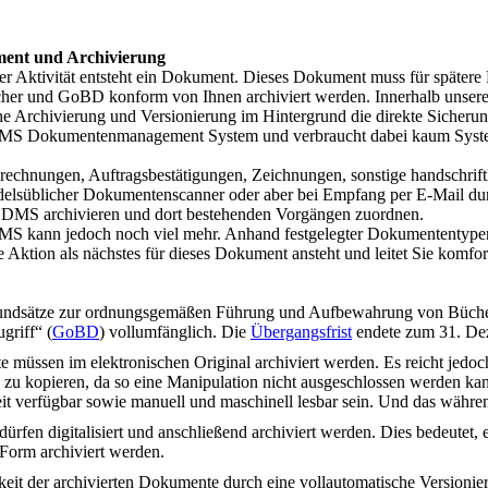
nt und Archivierung
der Aktivität entsteht ein Dokument. Dieses Dokument muss für später
icher und GoBD konform von Ihnen archiviert werden. Innerhalb unser
he Archivierung und Versionierung im Hintergrund die direkte Sicheru
 Dokumentenmanagement System und verbraucht dabei kaum Syste
rechnungen, Auftragsbestätigungen, Zeichnungen, sonstige handschriftl
ndelsüblicher Dokumentenscanner oder aber bei Empfang per E-Mail d
MS archivieren und dort bestehenden Vorgängen zuordnen.
kann jedoch noch viel mehr. Anhand festgelegter Dokumententypen
 Aktion als nächstes für dieses Dokument ansteht und leitet Sie komfor
Grundsätze zur ordnungsgemäßen Führung und Aufbewahrung von Büche
griff“ (
GoBD
) vollumfänglich. Die
Übergangsfrist
endete zum 31. De
 müssen im elektronischen Original archiviert werden. Es reicht jedoc
 zu kopieren, da so eine Manipulation nicht ausgeschlossen werden ka
zeit verfügbar sowie manuell und maschinell lesbar sein. Und das wäh
rfen digitalisiert und anschließend archiviert werden. Dies bedeutet,
 Form archiviert werden.
t der archivierten Dokumente durch eine vollautomatische Versionie